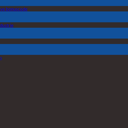
ieve bonuscode
dustrie
n