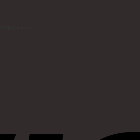
vn87@gmail.com