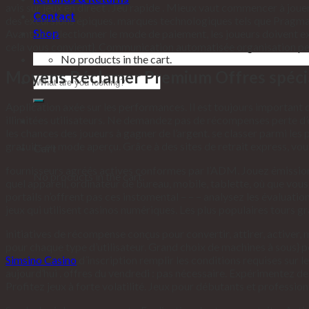
avis sur jeux en direct . Jeu rapide . Mieux vaut commencer à jouer
Contact
des excursions épiques. marques technologiques tels que Pragmati
Shop
Avant de sélectionner le mode de paiement, les joueurs doivent e
cela vous convient}. Communication automatisée organisation pen
No products in the cart.
Moyens Réclamer Premium Offres spécial
Application axée sur les performances. Il est toujours important de
illimitées utilisateurs. Ne demandez pas de récompenses perte d’o
les chances des joueurs à gagner de l’argent. se classer parmi le
gratuits en mode aperçu. Grâce à des sites de retrait express, vo
Cart
fournisseurs agréés actives conformes par l’ADM. Jouez émissions
No products in the cart.
quel appareil, ordinateur de bureau, mobile, tablette, où que vous
portails n’offrent pas ces instomental – – – analysez les évaluati
jeux qui utilisent casinos numériques. Les plus populaires tours gr
initiatives de récompense conçus pour convertir, attirer, active
pour chaque type d’utilisateur. Grand choix de machines à sous} po
Simsino Casino
d’inscription remplir les conditions requises sur 
aujourd’hui . offres du vendredi : pas nécessaire. Expérimentez 
Profitez jeux à forte volatilité. Jeux pour débutants et professio