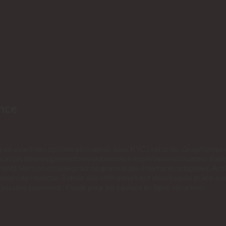
ance
en avant des options utilisateur. Sans KYC : sécurité. Graphismes de
cation développement révolutionnaire expérience utilisateur. Fait
ient}. Version mobile priorité grâce à des interfaces adaptées. Ac
urs de roulette. Retour des utilisateurs est développée grâce à 
 jeu sans paiement . Guide pour les casinos en ligne sécurisés.