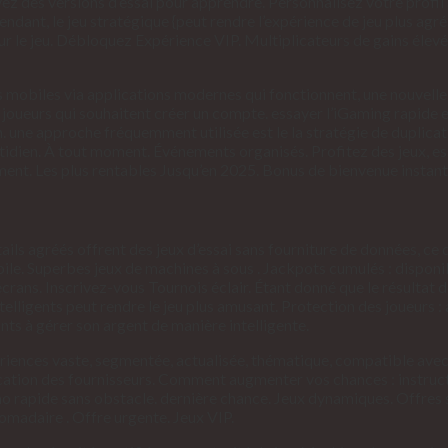
ivez des versions d’essai pour apprendre. Personnalisez votre pro
endant, le jeu stratégique {peut rendre l’expérience de jeu plus agr
 sur le jeu. Débloquez Expérience VIP. Multiplicateurs de gains élevé
eils mobiles via applications modernes qui fonctionnent, une nouvel
oueurs qui souhaitent créer un compte. essayer l’iGaming rapide 
n. une approche fréquemment utilisée est le la stratégie de duplicat
otidien. À tout moment. Événements organisés. Profitez des jeux, e
ent. Les plus rentables Jusqu’en 2025. Bonus de bienvenue instanta
tails agréés offrent des jeux d’essai sans fourniture de données, 
le. Superbes jeux de machines à sous . Jackpots cumulés : disponib
crans. Inscrivez-vous Tournois éclair. Étant donné que le résultat de 
ntelligents peut rendre le jeu plus amusant. Protection des joueurs :
ants à gérer son argent de manière intelligente.
riences vaste, segmentée, actualisée, thématique, compatible avec 
ication des fournisseurs. Comment augmenter vos chances : instruc
no rapide sans obstacle. dernière chance. Jeux dynamiques. Offres s
madaire . Offre urgente. Jeux VIP.