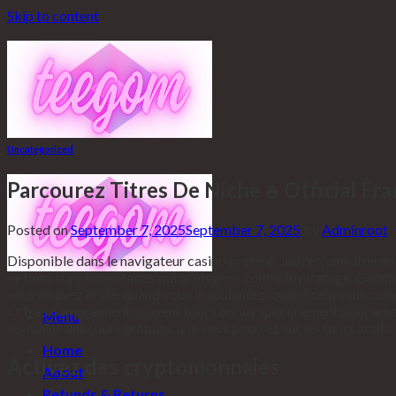
Skip to content
Uncategorized
Parcourez Titres De Niche ♣️ Official Fr
Posted on
September 7, 2025
September 7, 2025
by
Adminroot
Disponible dans le navigateur casino préféré. Jeu responsable mis 
options supplémentaires qui protègent contre le piratage. Gamifi
vous en avez envie, quand vous le souhaitez, quand cela vous conv
Offres comprennent souvent tours bonus spécialement pour amate
Menu
les mains des tours gratuits, que vous pourrez sur les tours actifs.
Home
Activez des cryptomonnaies
About
Refunds & Returns