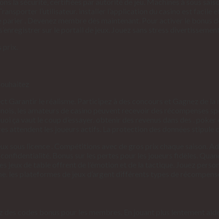
ons la sécurité, certifiées par autorité de jeu. Machines à sous saiso
ransporter l’utilisateur. installer l’application du casino est facil
 parier . Devenez membre dès maintenant. Pour activer le bonus de
’enregistrer sur le portail de jeux. Jouez sans stress divertissement
 prix.
souhaitez
ct Garantir le réalisme. Participez à des concours et Gagnez de la
ournois, les amateurs de casino peuvent recevoir des récompenses sp
uoi ça vaut le coup d’essayer. obtenir des revenus dans des . poker
res attendent les joueurs actifs. La protection des données stipule
ux sous licence . Compétitions avec de gros prix chaque saison. A
confidentialité. Bonus sur les pertes pour les joueurs fidèles. Quan
es jeux de table offrent de l’émotion et de la tactique. Jouez perso
e. les plateformes de jeux d’argent différents types de récompense
ivez des codes bonus pour les membres. En jouant plus lentement aid