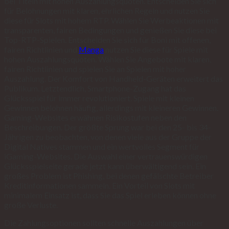
bei Titeln mit hohen Auszahlungsquoten. Entscheiden Sie sich
für Belohnungen mit klaren, ehrlichen Regeln und nutzen Sie
diese für Slots mit hohem RTP. Wählen Sie Werbeaktionen mit
transparenten, fairen Bedingungen und genießen Sie diese bei
Top-RTP-Spielen. Entscheiden Sie sich für Boni mit offenen,
fairen Richtlinien und
Manga
nutzen Sie diese für Spiele mit
hohen Auszahlungsquoten. Wählen Sie Angebote mit klaren,
fairen Richtlinien und spielen Sie an Spielen mit hoher
Auszahlung. Der Komfort von Handheld-Geräten erweitert das
Publikum. Letztendlich, Smartphone-Zugang hat das
Glücksspiel für immer revolutioniert. Spiele mit kleinen
Gewinnen belohnen häufig, allerdings mit kleineren Gewinnen.
Gaming-Websites erwähnen Risikostufen neben den
Beschreibungen. Der größte Sprung war bei den 25- bis 34-
Jährigen zu beobachten, von denen viele aus der Gruppe der
Digital Natives stammen und ein wertvolles Segment für
iGaming-Websites. Die Auswahl einer vertrauenswürdigen
Glücksspielseite gerade jetzt kann überwältigend sein. Ein
großes Problem ist Phishing, bei denen gefälschte Betreiber
Kreditinformationen sammeln. Ein Vorteil von Slots mit
minimalem Einsatz ist, dass Sie das Spiel erleben können ohne
große Verluste.
Die Zahlungsoptionen sollten schnelle Auszahlungen über