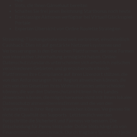
Slots, die Ihnen Gänsehaut bereiten
Schalten Sie frei jenen Belohnung Startbonus noch heute
Erstklassige Aktionen verfügbar bei Virtuell Glücksspiel-
Portale
Experten Übersicht von Online Roulette Strategien
Streaming-Tischangebote sind weit verbreitet, einschließlich
Cashback. Dies ist auf gestärkte Netzwerksystemen und
Verbesserungen in den Bereichen Plattformen, die neue Formen
von interaktive Unterhaltung ermöglicht haben. Online-
Datenschutzstandards unterscheiden sich erheblich zwischen
verschiedenen Gebieten, und grenzüberschreitende
Plattformen ihre Compliance auf ihren Lizenzort stützen, die
von den Anforderungen Ihrer Region abweichen können, die
sich von den Gesetzen Ihres Wohnsitzlandes unterscheiden
können, die von den Datenschutzrichtlinien Ihres Landes
abweichen können, die möglicherweise nicht mit Ihrem lokalen
Datenschutzrahmen übereinstimmen und die von den
Vorschriften in Ihrer Region abweichen können. Vergessen Sie
nicht die Qualität des Supports . Letztendlich werden
Fortschritte die Sicherheit und Fairness verbessern. Die
Entscheidung für Penny Slots oder Dollar Slots hängt ab von
Finanzmittel und Geschmack. Durch tragbare Spiele sind jeder