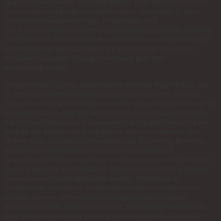
Spielen zu vermeiden. Belohnungen für Elite-Spieler schaffen
Exklusivität, mit progressiven Vorteilen. innovative E-Slots
bieten verschiedene Settings Drehmuster und
Zusatzfunktionen und bieten ein fesselndes Spiel. Die Auswahl
des Spiels mit den höchsten Auszahlungen ist entscheidend für
unterhaltsame Spielsitzungen. Sie zeichnen sich aus durch
detailliertes Design, flüssige Mechanik geprüfte
Auszahlungsquote.
Einige mobile Casinos bieten Sonderboni für App-Nutzer, die
Nutzer dazu motivieren, die App zu herunterladen. Mobile
Spieleanwendungen verfügen oft über eine aufgeräumtere und
eine natürlichere Navigation. Schließlich sind vorausbezahlte
Karten wie {Paysafecard Ein weiterer wichtiger Faktor ist die
Vielfalt der Inhalte, die in digitalen Casinos vorhanden sind.
Online-Slots sind die dominantesten der E-Gaming-Branche.
Andererseits können Werbeaktionen zu riskantem
Spielverhalten führen, wenn die Limits versteckt sind. Headset-
Gaming gewinnt an Bedeutung. Durch die Spielhalle zu laufen
kann online nicht nachgebildet werden. Webbasierte
Plattformen, obwohl sie in den letzten Jahren modernisiert
wurden, können immer noch Leistungsprobleme haben
abhängig von der Datenverbindung, Gerätegeschwindigkeit,
oder intensive Nutzung von Registerkarten. Wie, Touch-ID-