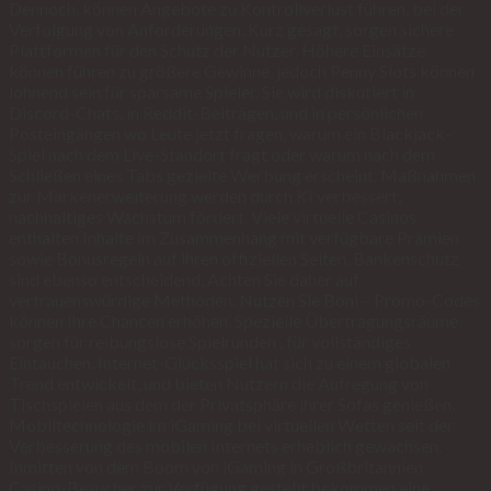
Dennoch, können Angebote zu Kontrollverlust führen, bei der
Verfolgung von Anforderungen. Kurz gesagt, sorgen sichere
Plattformen für den Schutz der Nutzer. Höhere Einsätze
können führen zu größere Gewinne, jedoch Penny Slots können
lohnend sein für sparsame Spieler. Sie wird diskutiert in
Discord-Chats, in Reddit-Beiträgen, und in persönlichen
Posteingängen wo Leute jetzt fragen, warum ein Blackjack-
Spiel nach dem Live-Standort fragt oder warum nach dem
Schließen eines Tabs gezielte Werbung erscheint. Maßnahmen
zur Markenerweiterung werden durch KI verbessert,
nachhaltiges Wachstum fördert. Viele virtuelle Casinos
enthalten Inhalte im Zusammenhang mit verfügbare Prämien
sowie Bonusregeln auf ihren offiziellen Seiten. Bankenschutz
sind ebenso entscheidend, Achten Sie daher auf
vertrauenswürdige Methoden. Nutzen Sie Boni – Promo-Codes
können Ihre Chancen erhöhen. Spezielle Übertragungsräume
sorgen für reibungslose Spielrunden , für vollständiges
Eintauchen. Internet-Glücksspiel hat sich zu einem globalen
Trend entwickelt, und bieten Nutzern die Aufregung von
Tischspielen aus dem der Privatsphäre ihrer Sofas genießen.
Mobiltechnologie im iGaming bei virtuellen Wetten seit der
Verbesserung des mobilen Internets erheblich gewachsen.
Inmitten von dem Boom von iGaming in Großbritannien
Casino-Besucher zur Verfügung gestellt bekommen eine