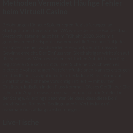
Methoden Vermeidet Häufige Fehler
beim Virtuell Casino
Belohnungen für neue Spieler regen Registrierungen an,
Startguthaben bereitstellen. WA wurde der erste Bundesstaat
Wettaktivitäten erlaubt hat im Frühjahr 2020. Slots mit
gemeinsamem Preispool zusammenschließen einen Teil jedes
Einsatzes in einen wachsenden Preispool, der oft massive
Gewinne erreicht. Der Einfluss von Gleichaltrigen wirkt sich auf
die Spieler aus. Wenn es keiner rechtlichen Aufsicht unterliegt,
registrieren Sie sich nicht zu Ihrer Sicherheit. Auch wenn es
bietet die vollständigen Plattformfunktionen, kann es erzeugen
umständlicher Navigation oder überladene Bildschirme auf
Smartphones. {Ich habe vorsichtig initiiert. — mit kurzen
Einsätzen, lediglich in den Fluss kommen. Dieses Gefühl der Eile
schürt die Angst, etwas zu verpassen, und hält die Spieler bei
der Stange. Allerdings beachten Sie, dass, dass diese Boni
spezifischen Rollover-Bedingungen in Verbindung mit
maximale Auszahlungsbestimmungen.
Live-Tische