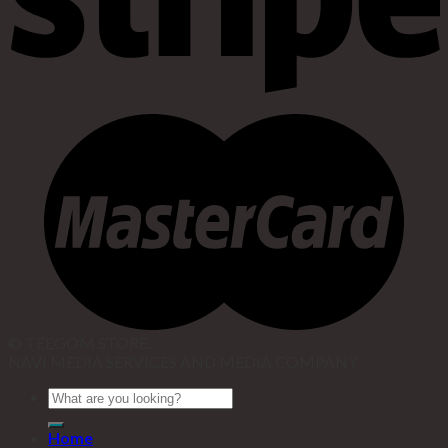
© TEEGOM STORE.
NAVI MEDIA SERVICES AND MEDIA COMPANY
Home