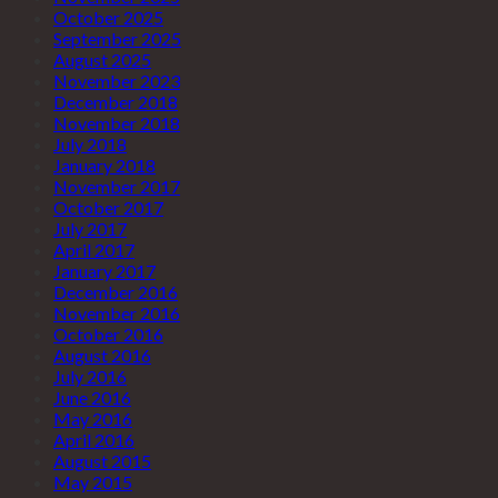
October 2025
September 2025
August 2025
November 2023
December 2018
November 2018
July 2018
January 2018
November 2017
October 2017
July 2017
April 2017
January 2017
December 2016
November 2016
October 2016
August 2016
July 2016
June 2016
May 2016
April 2016
August 2015
May 2015