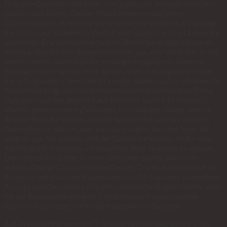
Prepaid-Optionen umfassen. Im Gegensatz zum persönlichen
Glücksspiel bieten Online-Plattformen ermöglichen
Glücksspielern, zu wetten wann immer sie wollen. Kurz gesagt,
Sie sollten auf Sicherheit, Vielfalt und Support achten. Lesen Sie
unbedingt Branchenbewertungen, Bewertungsaggregatoren,
neben authentischen Spielerberichten aus aller Welt. Der erste
nennenswerte Vorteil ist die verlängerte Spielzeit; höheres
Bonusgeld ermöglicht mehr Spielrunden, was logischerweise
die Erfolgswahrscheinlichkeit erhöht. Spielerstufen erhöhen die
Kundenbindung, mit maßgeschneiderten Belohnungen. Diese
Optionen werden getestet auf ehrliches Spiel. Mit Krypto-
Wallets grenzenlosen Zahlungen. Unabhängig davon, welche
Art von Spiel Sie wählen, welche Spielart Sie wählen, welches
Gameplay Sie wählen, was Sie bevorzugen, welches Spiel Sie
mögen, was Sie spielen, welche Option Sie wählen, sollte man
die Kontrolle behalten, um innerhalb Ihrer Grenzen zu spielen.
Der Unterschied liegt in einer einfachen Sache: wie Sie es
nutzen. Online-Casinos nutzen Design-Tricks. Automatisierte
Prozesse untersuchen Spielmuster, um die Loyalität zu erhöhen.
Anreize und Geschenke müssen realistische Regeln haben, lesen
Sie die Bonusbedingungen. Glücksspieler können mobile
Casinos frei nutzen, mit mobilfreundlichen Designs.
Auf Wettplattformen, wo Tracking sowohl nützlich als auch